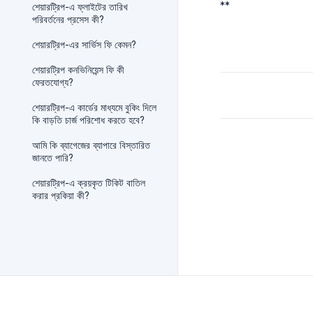
**
শেয়ারট্রিপ-এ ফ্লাইটের তারিখ
পরিবর্তনের প্রসেস কী?
শেয়ারট্রিপ-এর সার্ভিস ফি কেমন?
শেয়ারট্রিপ কনভিনিয়েন্স ফি কী
ফেরতযোগ্য?
শেয়ারট্রিপ-এ কার্ডের মাধ্যমে বুকিং দিলে
কি বাড়তি চার্জ পরিশোধ করতে হবে?
আমি কি ব্যাগেজের ব্যাপারে বিস্তারিত
জানতে পারি?
শেয়ারট্রিপ-এ ক্রয়কৃত টিকিট বাতিল
করার প্রকিয়া কী?