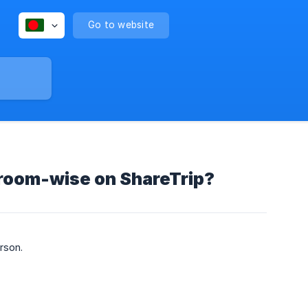
Go to website
 room-wise on ShareTrip?
rson.